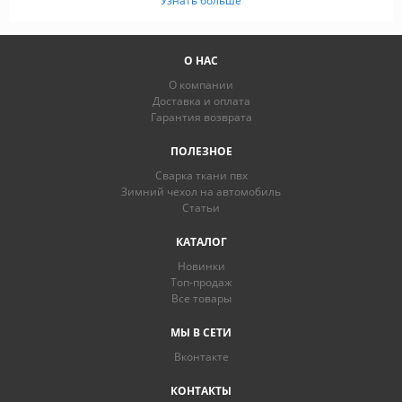
Узнать больше
О НАС
О компании
Доставка и оплата
Гарантия возврата
ПОЛЕЗНОЕ
Сварка ткани пвх
Зимний чехол на автомобиль
Статьи
КАТАЛОГ
Новинки
Топ-продаж
Все товары
МЫ В СЕТИ
Вконтакте
КОНТАКТЫ